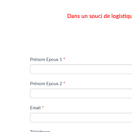
Dans un souci de logistiq
Formulaire
Prénom Epoux 1
S
*
i
v
o
Prénom Epoux 2
*
u
s
ê
Email
*
t
e
s